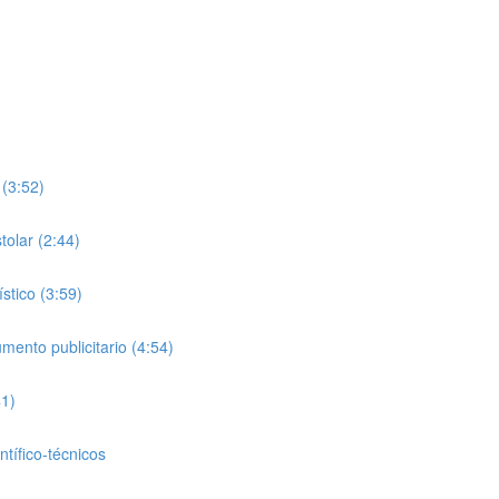
 (3:52)
tolar (2:44)
stico (3:59)
ento publicitario (4:54)
41)
tífico-técnicos